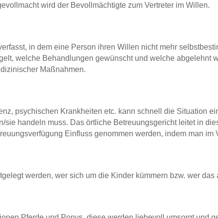
evollmacht wird der Bevollmächtigte zum Vertreter im Willen.
verfasst, in dem eine Person ihren Willen nicht mehr selbstbest
regelt, welche Behandlungen gewünscht und welche abgelehnt we
edizinischer Maßnahmen.
nz, psychischen Krankheiten etc. kann schnell die Situation ein
n/sie handeln muss. Das örtliche Betreuungsgericht leitet in di
 Betreuungsverfügung Einfluss genommen werden, indem man im V
stgelegt werden, wer sich um die Kinder kümmern bzw. wer das au
illionen Pferde und Ponys, diese werden liebevoll umsorgt und 