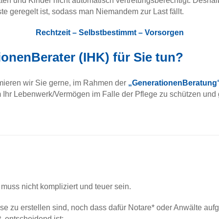
n und Kinder nicht automatisch vertretungsberechtigt. Deshalb 
e geregelt ist, sodass man Niemandem zur Last fällt.
Rechtzeit – Selbstbestimmt – Vorsorgen
onenBerater (IHK) für Sie tun?
ormieren wir Sie gerne, im Rahmen der
„GenerationenBeratung
 um Ihr Lebenwerk/Vermögen im Falle der Pflege zu schützen u
uss nicht kompliziert und teuer sein.
iese zu erstellen sind, noch dass dafür Notare* oder Anwälte au
, entscheidend ist: